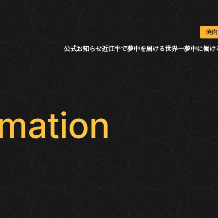
焼肉
公式お知らせ
近江牛で夢中を届ける
世界一夢中に働け
rmation