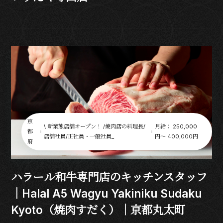
京
\ 新業態店舗オープン！ /焼肉店の料理長/
月給： 250,000
都
店舗社員/正社員・一般社員_
円〜 400,000円
府
ハラール和牛専門店のキッチンスタッフ
｜Halal A5 Wagyu Yakiniku Sudaku
Kyoto（焼肉すだく）｜京都丸太町