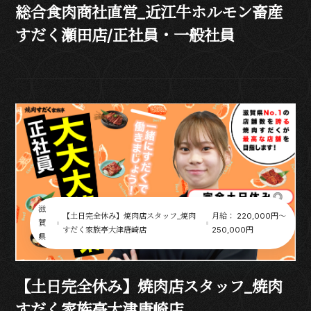
総合食肉商社直営_近江牛ホルモン畜産
すだく瀬田店/正社員・一般社員
滋
【土日完全休み】焼肉店スタッフ_焼肉
月給： 220,000円〜
賀
すだく家族亭大津唐崎店
250,000円
県
【土日完全休み】焼肉店スタッフ_焼肉
すだく家族亭大津唐崎店