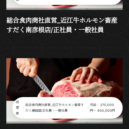
総合食肉商社直営_近江牛ホルモン畜産
すだく南彦根店/正社員・一般社員
滋
総合食肉商社直営_近江牛ホルモン畜産す
月給： 270,000
賀
だく瀬田店/正社員・一般社員
円〜 400,000円
県