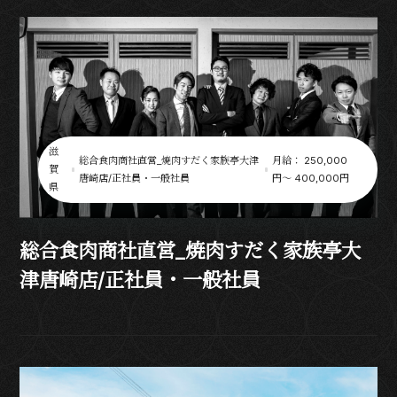
滋
総合食肉商社直営_焼肉すだく家族亭大津
月給： 250,000
賀
唐崎店/正社員・一般社員
円〜 400,000円
県
総合食肉商社直営_焼肉すだく家族亭大
津唐崎店/正社員・一般社員