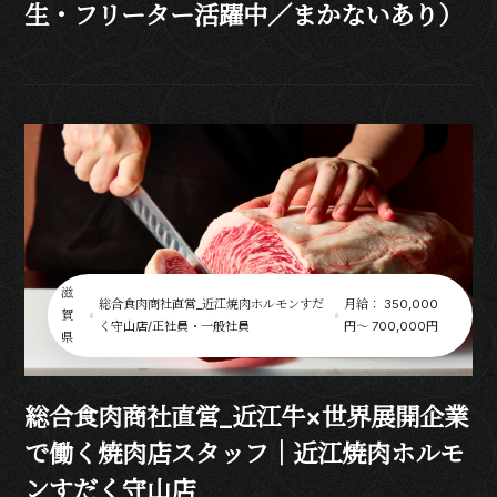
生・フリーター活躍中／まかないあり）
滋
総合食肉商社直営_近江焼肉ホルモンすだ
月給： 350,000
賀
く守山店/正社員・一般社員
円〜 700,000円
県
総合食肉商社直営_近江牛×世界展開企業
で働く焼肉店スタッフ｜近江焼肉ホルモ
ンすだく守山店