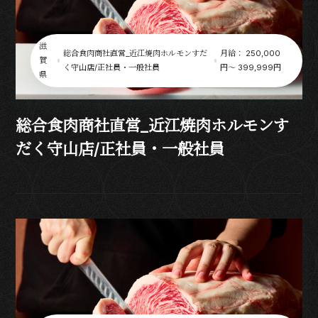
滋
総合食肉商社直営_近江焼肉ホルモンすだ
月給： 250,000
賀
く守山店/正社員・一般社員
円〜 399,999円
県
総合食肉商社直営_近江焼肉ホルモンす
だく守山店/正社員・一般社員