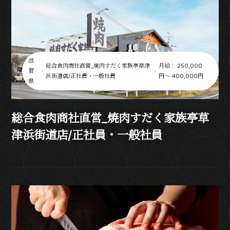
滋
総合食肉商社直営_焼肉すだく家族亭草津
月給： 250,000
賀
浜街道店/正社員・一般社員
円〜 400,000円
県
総合食肉商社直営_焼肉すだく家族亭草
津浜街道店/正社員・一般社員