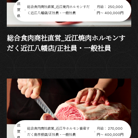
滋
総合食肉商社直営_近江焼肉ホルモンすだ
月給： 250,000
賀
く近江八幡店/正社員・一般社員
円〜 400,000円
県
総合食肉商社直営_近江焼肉ホルモンす
だく近江八幡店/正社員・一般社員
滋
総合食肉商社直営_近江牛ホルモン畜産す
月給： 270,000
賀
だく南彦根店/正社員・一般社員
円〜 400,000円
県