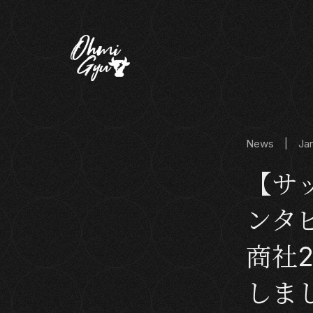
News | Jan 
【サ
ンタ
商社
しま