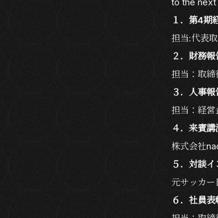
to the next
１．第4期
担当:代表
２．財務報
担当：取締
３．人事報
担当：経営
４．来賓講
株式会社na
５．対談イ
元サッカー
６．社員表
担当：取締