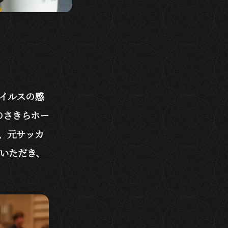
ウイルスの感
のさきらホー
、元サッカ
壇いただき、