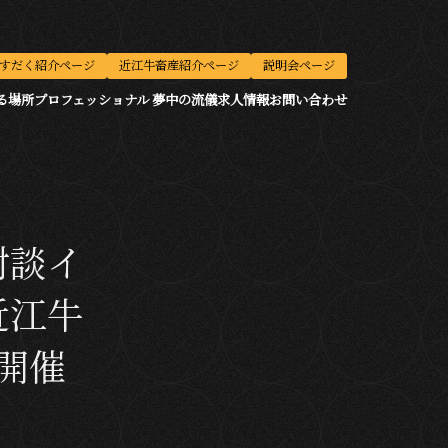
すだく紹介ページ
近江牛畜産紹介ページ
説明会ページ
る場所
プロフェッショナル 夢中の流儀
求人情報
お問い合わせ
対談イ
近江牛
開催