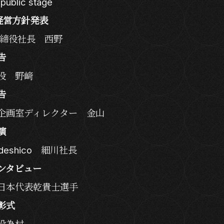
 public stage
経営方針発表
取締役社長 西野
告
役 野﨑
告
企画室ディレクター 金山
演
deshico 細川社長
ンタビュー
日本代表乾貴士選手
彰式
役為村