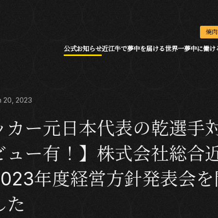
焼肉
公式お知らせ
近江牛で夢中を届ける
世界一夢中に働け
20, 2023
ッカー元日本代表の乾選手
ビュー有！】株式会社総合
2023年度経営方針発表会を
した