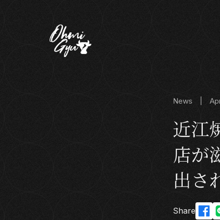
News | Apr 
近江
店が
出さ
Share