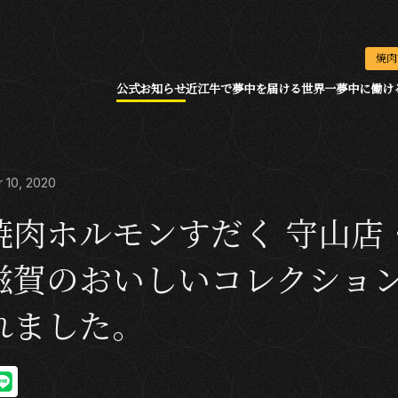
焼肉
公式お知らせ
近江牛で夢中を届ける
世界一夢中に働け
10, 2020
焼肉ホルモンすだく 守山店
滋賀のおいしいコレクショ
れました。