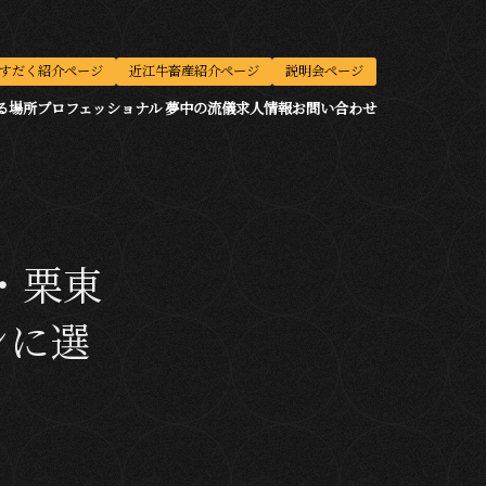
すだく紹介ページ
近江牛畜産紹介ページ
説明会ページ
る場所
プロフェッショナル 夢中の流儀
求人情報
お問い合わせ
・栗東
ンに選