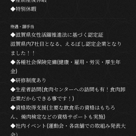
◆特別休暇
待遇・諸手当
◆滋賀県女性活躍推進法に基づく認定証
滋賀県内7社目となる、えるぼし認定企業となり
ました！！
◆各種社会保険完備(健康・雇用・労災・厚生年
金)
◆研修制度あり
◆生産者訪問(食肉センターへの訪問も有！食肉卸
企業だからできる事です！)
◆資格取得支援(主要な飲食系の資格はもちろ
ん、焼肉検定などの資格サポートも実施)
◆社内イベント(運動会・各店舗での取組み発表大
会）