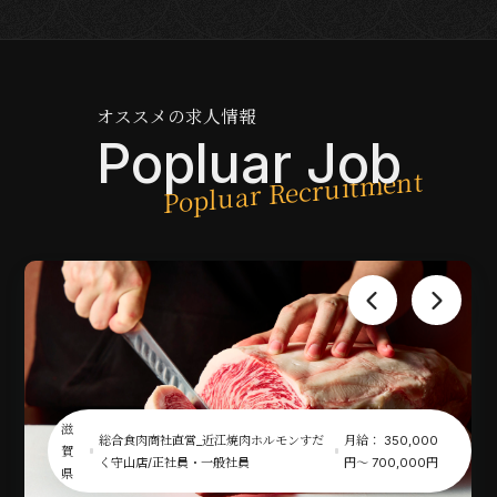
オススメの求人情報
Popluar Job
京
\ 新業態店舗オープン！ /焼肉店の料理長/
月給： 25
000
都
店舗社員/正社員・一般社員_
円〜 400
00円
府