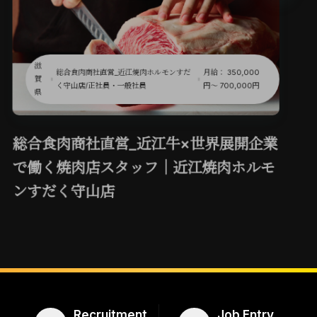
京
\ 新業態店舗オープン！ /焼肉店の料理長/
月給： 250,000
都
店舗社員/正社員・一般社員_
円〜 400,000円
府
ハラール和牛専門店のキッチンスタッフ
｜Halal A5 Wagyu Yakiniku Sudaku
Kyoto（焼肉すだく）｜京都丸太町
Recruitment
Job Entry