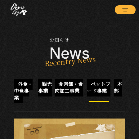
お知らせ
News
外食・
観光
食肉卸・食
ペットフ
本
中食事
事業
肉加工事業
ード事業
部
業