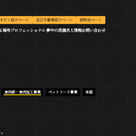
すだく紹介ページ
近江牛畜産紹介ページ
説明会ページ
る場所
プロフェッショナル 夢中の流儀
求人情報
お問い合わせ
食肉卸・食肉加工事業
ペットフード事業
本部
た。